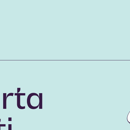
rta
i