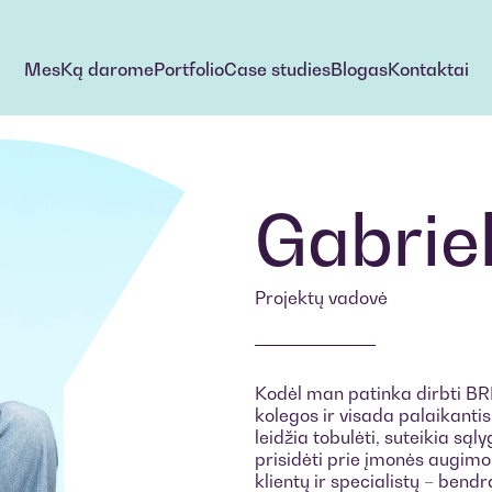
Mes
Ką darome
Portfolio
Case studies
Blogas
Kontaktai
Mes
Ką darome
Portfolio
Case studies
Blogas
Kontaktai
Kontaktai
Gabrie
Projektų vadovė
Kodėl man patinka dirbti BR
kolegos ir visada palaikanti
leidžia tobulėti, suteikia sąly
prisidėti prie įmonės augimo
klientų ir specialistų – bend