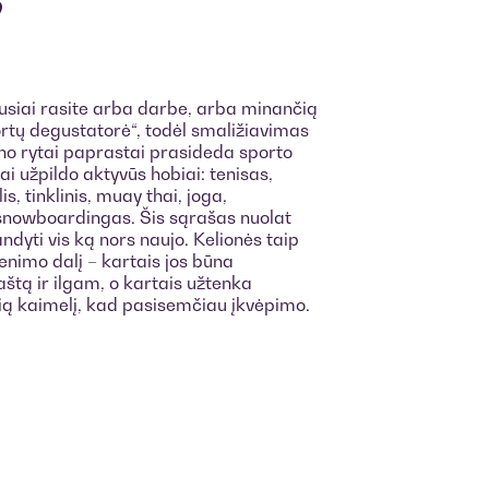
?
usiai rasite arba darbe, arba minančią
 tortų degustatorė“, todėl smaližiavimas
no rytai paprastai prasideda sporto
iai užpildo aktyvūs hobiai: tenisas,
, tinklinis, muay thai, joga,
 snowboardingas. Šis sąrašas nuolat
ndyti vis ką nors naujo. Kelionės taip
nimo dalį – kartais jos būna
raštą ir ilgam, o kartais užtenka
ią kaimelį, kad pasisemčiau įkvėpimo.