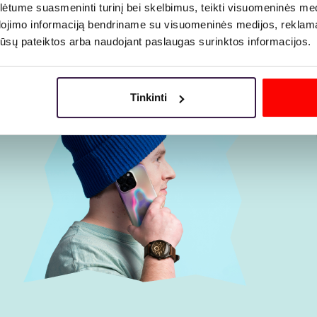
tume suasmeninti turinį bei skelbimus, teikti visuomeninės medij
dojimo informaciją bendriname su visuomeninės medijos, reklamav
os jūsų pateiktos arba naudojant paslaugas surinktos informacijos.
Tinkinti