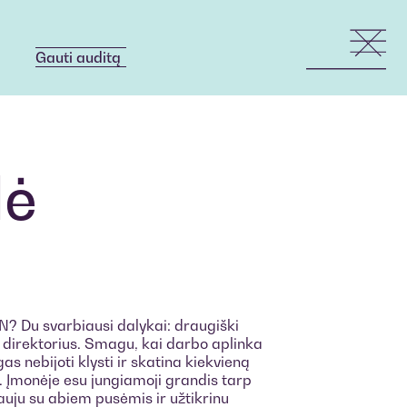
Gauti auditą
Gauti auditą
lė
N? Du svarbiausi dalykai: draugiški
s direktorius. Smagu, kai darbo aplinka
gas nebijoti klysti ir skatina kiekvieną
. Įmonėje esu jungiamoji grandis tarp
rauju su abiem pusėmis ir užtikrinu