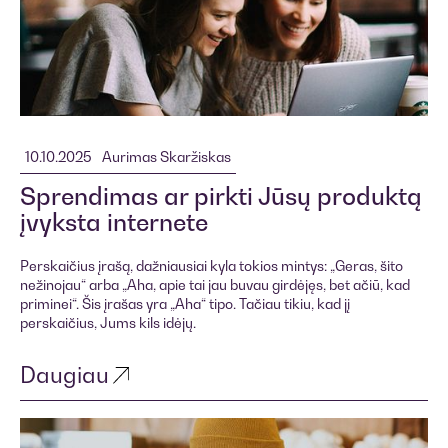
10.10.2025
Aurimas Skaržiskas
Sprendimas ar pirkti Jūsų produktą
įvyksta internete
Perskaičius įrašą, dažniausiai kyla tokios mintys: „Geras, šito
nežinojau“ arba „Aha, apie tai jau buvau girdėjęs, bet ačiū, kad
priminei“. Šis įrašas yra „Aha“ tipo. Tačiau tikiu, kad jį
perskaičius, Jums kils idėjų.
Daugiau