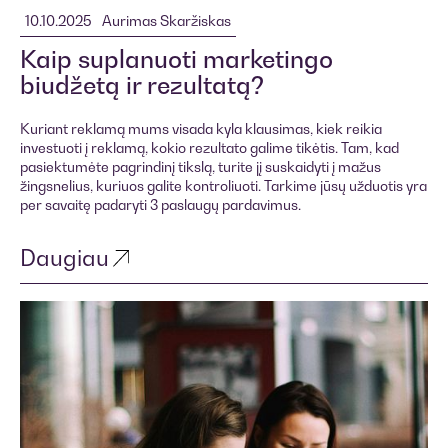
10.10.2025
Aurimas Skaržiskas
Kaip suplanuoti marketingo
biudžetą ir rezultatą?
Kuriant reklamą mums visada kyla klausimas, kiek reikia
investuoti į reklamą, kokio rezultato galime tikėtis. Tam, kad
pasiektumėte pagrindinį tikslą, turite jį suskaidyti į mažus
žingsnelius, kuriuos galite kontroliuoti. Tarkime jūsų užduotis yra
per savaitę padaryti 3 paslaugų pardavimus.
Daugiau