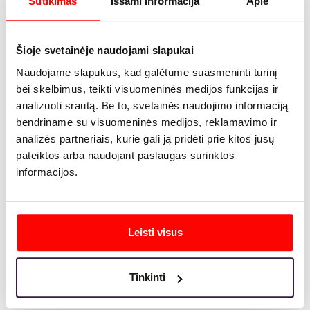
Sutikimas
Išsami informacija
Apie
Šioje svetainėje naudojami slapukai
Naudojame slapukus, kad galėtume suasmeninti turinį
bei skelbimus, teikti visuomeninės medijos funkcijas ir
2026-01-19
Aurimas Skaržinskas
analizuoti srautą. Be to, svetainės naudojimo informaciją
E-E-A-T: kaip „Google“ kokybės
bendriname su visuomeninės medijos, reklamavimo ir
standartas gali padėti SEO?
analizės partneriais, kurie gali ją pridėti prie kitos jūsų
pateiktos arba naudojant paslaugas surinktos
Šiandien internetinėje erdvėje, kur informacijos kiekis auga
informacijos.
sparčiai ir nekontroliuojamai, vartotojų pasitikėjimas jau tapo
vienu iš veiksnių, tiesiogiai veikiančių prekių ženklo sėkmę ir
reputaciją. Dėl šios priežasties, „Google“ savo algoritmuose jau
kuris laikas ypatingą dėmesį skiria ne tik raktažodžių tikslumui,
bet ir turinio kokybei, kuri šiandien ir nulemia vartotojų
Leisti visus
pasitikėjimą prekių ženklu. Būtent šiame kontekste dažnai
minima santrumpa E-E-A-T. Tai – kokybės standartas,
padedantis „Google“ įvertinti, kiek konkretus turinys yra
Tinkinti
patikimas ir naudingas vartotojams.