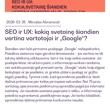
2026-02-25
Miroslav Abramovič
SEO ir UX: kokią svetainę šiandien
vertina vartotojai ir „Google“?
Šiandien vien būti pirmame puslapyje „Google“ nebepakanka.
Paieškos sistemos tapo gerokai išmanesnės – jos vertina ne tik
tekstų atitikimą užklausoms, bet ir tai, kaip veikia svetainė. Jei
puslapis lėtas, struktūra paini, o informacija sunkiai randama,
net aukšta pozicija gali prarasti vertę. „Google“ stebi, kaip elgiasi
lankytojai: ar jie pasilieka, ar greitai uždaro puslapį, ar grįžta
atgal į paiešką. Tyrimai rodo, kad sprendimas pasilikti ar išeiti
dažnai priimamas per kelias pirmąsias sekundes. Net 75 proc.
vartotojų apie įmonės patikimumą sprendžia pagal jos interneto
svetainę. Jei naudotis svetaine paprasta ir aišku, o informacija
pateikta suprantamai, pasitikėjimas auga. Jei tenka klaidžioti,
sprendimas dažnai priimamas konkurento naudai.