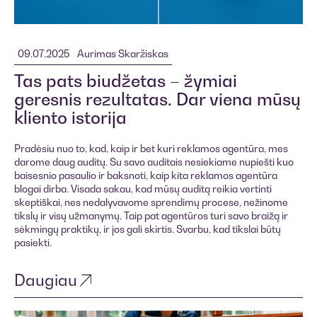
09.07.2025
Aurimas Skaržiskas
Tas pats biudžetas – žymiai
geresnis rezultatas. Dar viena mūsų
kliento istorija
Pradėsiu nuo to, kad, kaip ir bet kuri reklamos agentūra, mes
darome daug auditų. Su savo auditais nesiekiame nupiešti kuo
baisesnio pasaulio ir baksnoti, kaip kita reklamos agentūra
blogai dirba. Visada sakau, kad mūsų auditą reikia vertinti
skeptiškai, nes nedalyvavome sprendimų procese, nežinome
tikslų ir visų užmanymų. Taip pat agentūros turi savo braižą ir
sėkmingų praktikų, ir jos gali skirtis. Svarbu, kad tikslai būtų
pasiekti.
Daugiau