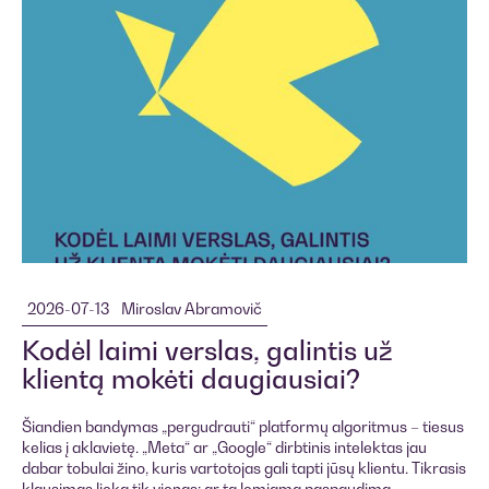
2026-07-13
Miroslav Abramovič
Kodėl laimi verslas, galintis už
klientą mokėti daugiausiai?
Šiandien bandymas „pergudrauti“ platformų algoritmus – tiesus
kelias į aklavietę. „Meta“ ar „Google“ dirbtinis intelektas jau
dabar tobulai žino, kuris vartotojas gali tapti jūsų klientu. Tikrasis
klausimas lieka tik vienas: ar tą lemiamą paspaudimą