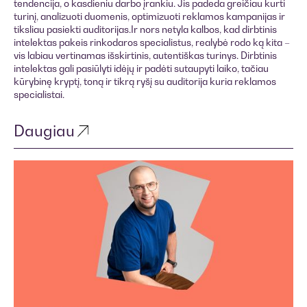
tendencija, o kasdieniu darbo įrankiu. Jis padeda greičiau kurti
turinį, analizuoti duomenis, optimizuoti reklamos kampanijas ir
tiksliau pasiekti auditorijas.‍Ir nors netyla kalbos, kad dirbtinis
intelektas pakeis rinkodaros specialistus, realybė rodo ką kita –
vis labiau vertinamas išskirtinis, autentiškas turinys. Dirbtinis
intelektas gali pasiūlyti idėjų ir padėti sutaupyti laiko, tačiau
kūrybinę kryptį, toną ir tikrą ryšį su auditorija kuria reklamos
specialistai.
Daugiau