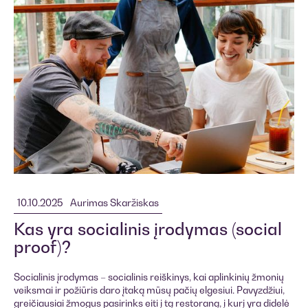
10.10.2025
Aurimas Skaržiskas
Kas yra socialinis įrodymas (social
proof)?
Socialinis įrodymas – socialinis reiškinys, kai aplinkinių žmonių
veiksmai ir požiūris daro įtaką mūsų pačių elgesiui. Pavyzdžiui,
greičiausiai žmogus pasirinks eiti į tą restoraną, į kurį yra didelė