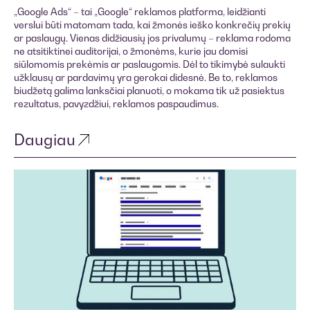
„Google Ads“ – tai „Google“ reklamos platforma, leidžianti
verslui būti matomam tada, kai žmonės ieško konkrečių prekių
ar paslaugų. Vienas didžiausių jos privalumų – reklama rodoma
ne atsitiktinei auditorijai, o žmonėms, kurie jau domisi
siūlomomis prekėmis ar paslaugomis. Dėl to tikimybė sulaukti
užklausų ar pardavimų yra gerokai didesnė. Be to, reklamos
biudžetą galima lanksčiai planuoti, o mokama tik už pasiektus
rezultatus, pavyzdžiui, reklamos paspaudimus.
Daugiau