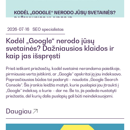
2026-07-16
SEO specialistas
Kodėl „Google“ nerodo jūsų
svetainės? Dažniausios klaidos ir
kaip jas išspręsti
Prieš ieškant priežasčių, kodėl svetainė nerandama paieškoje,
pirmiausia verta įsitikinti, ar „Google“ apskritai ją jau indeksavo.
Paprasčiausias būdas tai padaryti – naudotis „Google Search
Console“. Šis įrankis leidžia matyti, kurie puslapiai jau įtraukti į
„Google“ indeksą, o kurie – dar ne. Be to, jis padeda nustatyti
priežastis, dėl kurių dalis puslapių gali būti neindeksuojami.
Daugiau