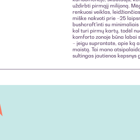
uždirbti pirmąjį milijoną. Mė
renkuosi veiklas, leidžianči
miške nakvoti prie –25 laipsn
bushcraft’inti su minimaliais
kol turi pirmų kartų, todėl n
komforto zonoje būna labai s
– jeigu suprantate, apie ką
maistą. Tai mano atsipalaid
sultingas jautienos kepsnys g