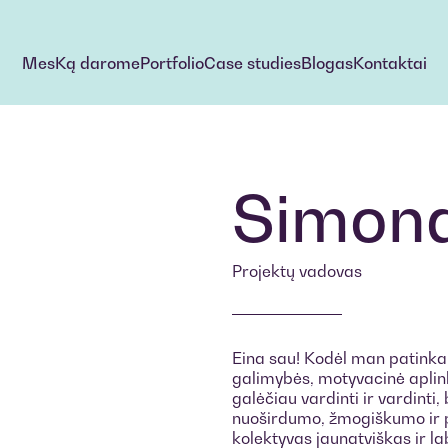
Mes
Ką darome
Portfolio
Case studies
Blogas
Kontaktai
Mes
Ką darome
Portfolio
Case studies
Blogas
Kontaktai
Kontaktai
Simon
Projektų vadovas
Eina sau! Kodėl man patinka
galimybės, motyvacinė aplin
galėčiau vardinti ir vardinti,
nuoširdumo, žmogiškumo ir 
kolektyvas jaunatviškas ir l