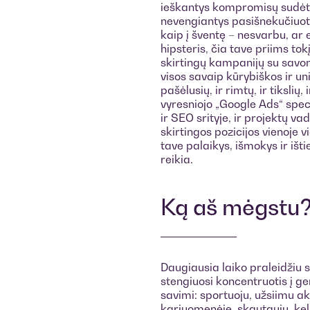
ieškantys kompromisų sudėti
nevengiantys pasišnekučiuoti 
kaip į šventę – nesvarbu, ar 
hipsteris, čia tave priims tok
skirtingų kampanijų su savom
visos savaip kūrybiškos ir unik
pašėlusių, ir rimtų, ir tiksli
vyresniojo „Google Ads“ speci
ir SEO srityje, ir projektų va
skirtingos pozicijos vienoje v
tave palaikys, išmokys ir išt
reikia.
Ką aš mėgstu
Daugiausia laiko praleidžiu 
stengiuosi koncentruotis į 
savimi: sportuoju, užsiimu ak
kariuomenėje, skautauju, keli