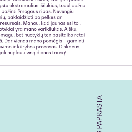
gstu ekstremalius iššūkius, todėl dažnai
as pažinti žmogaus ribas. Nevengiu
ių, paklaidžioti po pelkes ar
 resursais. Manau, kad jaunas esi tol,
uotykiai yra mano varikliukas. Aišku,
magu, bet nuotykių ten pasitaiko retai
 aš. Dar vienas mano pomėgis – gaminti
avimo ir kūrybos procesas. O skanus,
ali nuplauti visą dienos triūsą!
SU MUMIS PAPRASTA