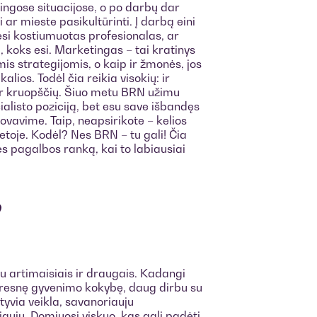
ngose situacijose, o po darbų dar
ar mieste pasikultūrinti. Į darbą eini
esi kostiumuotas profesionalas, ar
į, koks esi. Marketingas – tai kratinys
is strategijomis, o kaip ir žmonės, jos
alios. Todėl čia reikia visokių: ir
ų, ir kruopščių. Šiuo metu BRN užimu
alisto poziciją, bet esu save išbandęs
dovavime. Taip, neapsirikote – kelios
ietoje. Kodėl? Nes BRN – tu gali! Čia
ies pagalbos ranką, kai to labiausiai
?
su artimaisiais ir draugais. Kadangi
geresnę gyvenimo kokybę, daug dirbu su
tyvia veikla, savanoriauju
auju. Domiuosi viskuo, kas gali padėti