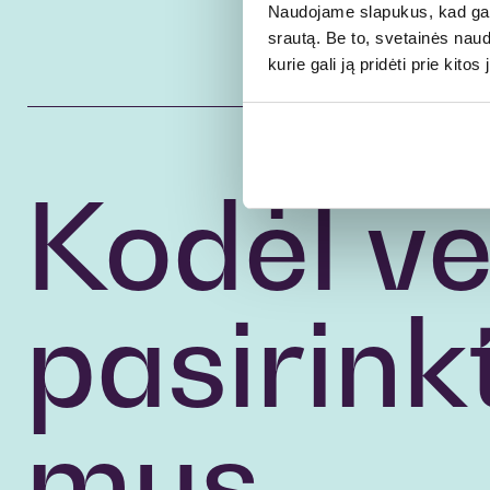
Naudojame slapukus, kad galė
srautą. Be to, svetainės nau
kurie gali ją pridėti prie kit
Kodėl ve
pasirinkt
mus