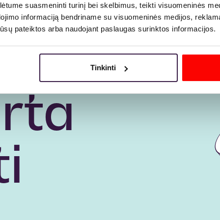
tume suasmeninti turinį bei skelbimus, teikti visuomeninės medij
dojimo informaciją bendriname su visuomeninės medijos, reklamav
os jūsų pateiktos arba naudojant paslaugas surinktos informacijos.
Tinkinti
rta
i